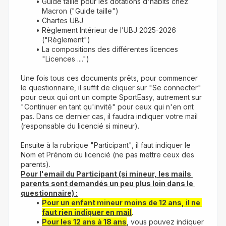
Guide taille pour les dotations d'habits chez 
Macron ("Guide taille")
Chartes UBJ
Règlement Intérieur de l’UBJ 2025-2026 
("Règlement")
La compositions des différentes licences 
"Licences ....")
Une fois tous ces documents prêts, pour commencer 
le questionnaire, il suffit de cliquer sur "Se connecter" 
pour ceux qui ont un compte SportEasy, autrement sur 
"Continuer en tant qu'invité" pour ceux qui n'en ont 
pas. Dans ce dernier cas, il faudra indiquer votre mail 
(responsable du licencié si mineur).
Ensuite à la rubrique "Participant", il faut indiquer le 
Nom et Prénom du licencié (ne pas mettre ceux des 
parents).
Pour l'email du Participant (si mineur, les mails 
parents sont demandés un peu plus loin dans le 
questionnaire) :
Pour un enfant mineur moins de 12 ans, il ne 
faut rien indiquer en mail
.
Pour les 12 ans à 18 ans
, vous pouvez indiquer 