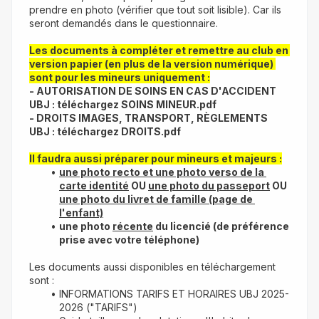
prendre en photo (vérifier que tout soit lisible). Car ils 
seront demandés dans le questionnaire.
Les documents à compléter et remettre au club en 
version papier (en plus de la version numérique) 
sont pour les mineurs uniquement :
- AUTORISATION DE SOINS EN CAS D'ACCIDENT 
UBJ : téléchargez SOINS MINEUR.pdf
- DROITS IMAGES, TRANSPORT, RÈGLEMENTS 
UBJ : téléchargez DROITS.pdf
Il faudra aussi préparer pour mineurs et majeurs :
une photo recto et une photo verso de la 
carte identité
 OU 
une photo du passeport
 OU 
une photo du livret de famille (page de 
l'enfant)
une photo 
récente
 du licencié (de préférence 
prise avec votre téléphone)
Les documents aussi disponibles en téléchargement 
sont :
INFORMATIONS TARIFS ET HORAIRES UBJ 2025-
2026 ("TARIFS")