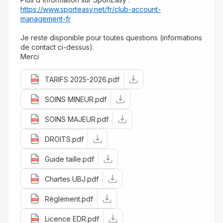
https://www.sporteasy.net/fr/club-account-
management-fr
Je reste disponible pour toutes questions (informations 
de contact ci-dessus).
Merci
TARIFS 2025-2026.pdf
SOINS MINEUR.pdf
SOINS MAJEUR.pdf
DROITS.pdf
Guide taille.pdf
Chartes UBJ.pdf
Règlement.pdf
Licence EDR.pdf